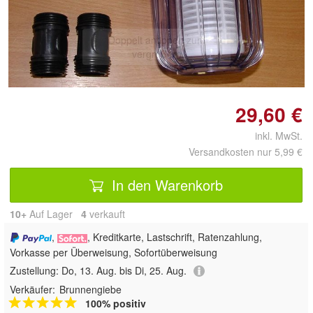
Doppelt antippen zum
vergrößern
29,60 €
inkl. MwSt.
Versandkosten nur 5,99 €
In den Warenkorb
10+
Auf Lager
4
 verkauft
,
, Kreditkarte, Lastschrift, Ratenzahlung,
Vorkasse per Überweisung, Sofortüberweisung
Zustellung:
Do, 13. Aug. bis Di, 25. Aug.
Verkäufer:
Brunnengiebe
100% positiv