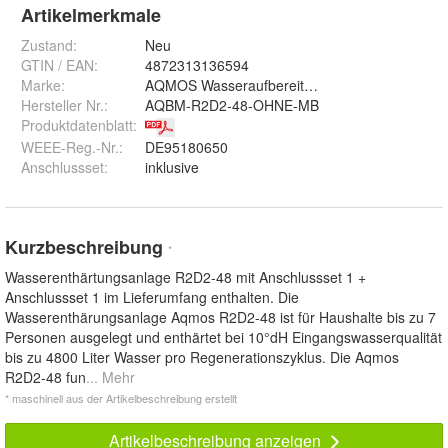
Artikelmerkmale
Zustand:
Neu
GTIN / EAN:
4872313136594
Marke:
AQMOS Wasseraufbereitung
Hersteller Nr.:
AQBM-R2D2-48-OHNE-MB
Produktdatenblatt
:
WEEE-Reg.-Nr.
:
DE95180650
Anschlussset
:
inklusive
Kurzbeschreibung
*
Wasserenthärtungsanlage R2D2-48 mit Anschlussset 1 +
Anschlussset 1 im Lieferumfang enthalten. Die
Wasserenthärungsanlage Aqmos R2D2-48 ist für Haushalte bis zu 7
Personen ausgelegt und enthärtet bei 10°dH Eingangswasserqualität
bis zu 4800 Liter Wasser pro Regenerationszyklus. Die Aqmos
R2D2-48 fun
... Mehr
* maschinell aus der Artikelbeschreibung erstellt
Artikelbeschreibung anzeigen