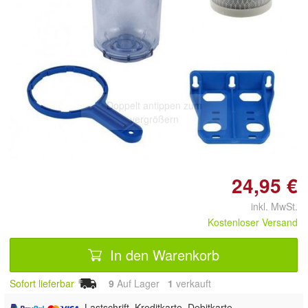
Doppelt antippen zum
vergrößern
24,95 €
inkl. MwSt.
Kostenloser Versand
In den Warenkorb
Sofort lieferbar
9
Auf Lager
1
 verkauft
, Lastschrift, Kreditkarte, Debitkarte,