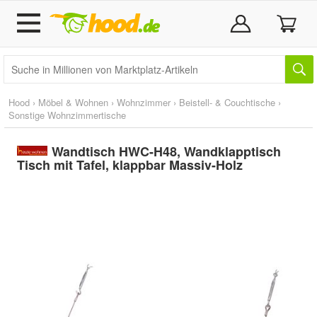
Hood
›
Möbel & Wohnen
›
Wohnzimmer
›
Beistell- & Couchtische
›
Sonstige Wohnzimmertische
Wandtisch HWC-H48, Wandklapptisch
Tisch mit Tafel, klappbar Massiv-Holz