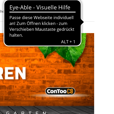
Material
:
Elastomer
hette Abdichtung