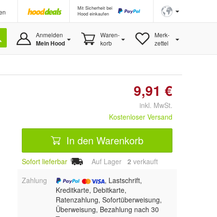
Mit Sicherheit bei
en
Hood einkaufen
Anmelden
Waren-
Merk-
Mein Hood
korb
zettel
9,91 €
inkl. MwSt.
Kostenloser Versand
In den Warenkorb
Sofort lieferbar
Auf Lager
2
 verkauft
Zahlung
, Lastschrift,
Kreditkarte, Debitkarte,
Ratenzahlung, Sofortüberweisung,
Überweisung, Bezahlung nach 30