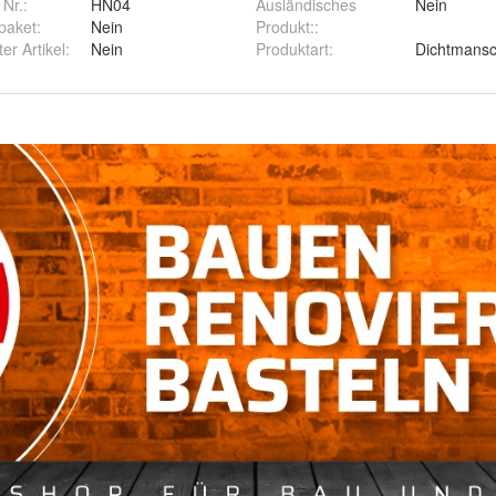
 Nr.:
HN04
Ausländisches
Nein
paket
:
Nein
Produkt:
:
ter Artikel
:
Nein
Produktart
:
Dichtmansc