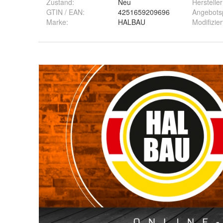
Zustand:
Neu
Hersteller
GTIN / EAN:
4251659209696
Angebots
Marke:
HALBAU
Modifizier