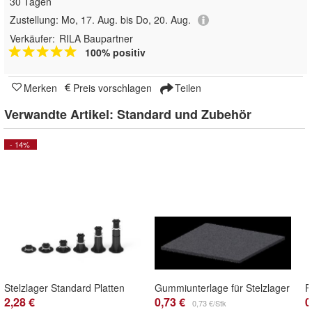
30 Tagen
Zustellung:
Mo, 17. Aug. bis Do, 20. Aug.
Verkäufer:
RILA Baupartner
100% positiv
Merken
Preis vorschlagen
Teilen
Verwandte Artikel:
Standard und Zubehör
- 14%
Stelzlager Standard Platten
Gummiunterlage für Stelzlager
F
2,28 €
0,73 €
0
0,73 €/Stk