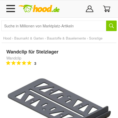
Hood
›
Baumarkt & Garten
›
Baustoffe & Bauelemente
›
Sonstige
Wandclip für Stelzlager
Wandclip
3