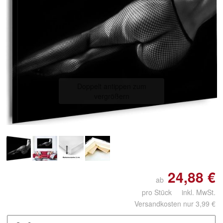
Doppelt antippen zum
vergrößern
24,88 €
ab
pro Stück inkl. MwSt.
Versandkosten nur 3,99 €