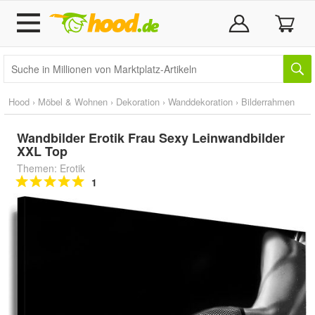
Hood
›
Möbel & Wohnen
›
Dekoration
›
Wanddekoration
›
Bilderrahmen
Wandbilder Erotik Frau Sexy Leinwandbilder
XXL Top
Themen: Erotik
1