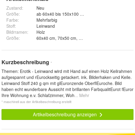
Zustand:
Neu
Größe
:
ab 60x40 bis 150x100 cm
Farbe
:
Mehrfarbig
Stoff
:
Leinwand
Bildrramen
:
Holz
Größe
:
Kurzbeschreibung
*
Themen: Erotik - Leinwand wird mit Hand auf einen Holz Keilrahmen
aufgespannt und rEurockseitig getackert. ink. Bilderhaken und Keile.
Leinwand Stoff 240 g qm mit glEuronzende OberflEuroche. Bild
haben echt wunderbare Aussicht mit brillanten FarbqualitEurot fEuror
Ihre Wohnung e.v. Schlafzimmer, Woh
... Mehr
* maschinell aus der Artikelbeschreibung erstellt
Artikelbeschreibung anzeigen