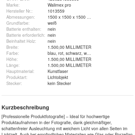
Marke:
Walimex pro
Hersteller Nr.:
1013559
Abmessungen
:
1500 x 1500 x 1500 mm
Grundfarbe
:
weiß
Batterie enthalten
:
nein
Batterie erforderlich
:
nein
Beinhaltet Holz
:
nein
Breite
:
1.500,00 MILLIMETER
Farbe
:
blau, rot, schwarz, weiß
Höhe
:
1.500,00 MILLIMETER
Länge
:
1.500,00 MILLIMETER
Hauptmaterial
:
Kunstfaser
Produktart
:
Lichtobjekt
Stecker
:
kein Stecker
Kurzbeschreibung
[Professionelle Produktfotografie] – Ideal für hochwertige
Produktaufnahmen in der Fotografie, dank gleichmäßiger,
schattenfreier Ausleuchtung mit weichem Licht von allen Seiten im
Lichtzelt. Auch bei empfindlichen Materialien wie Glas oder Porzellan