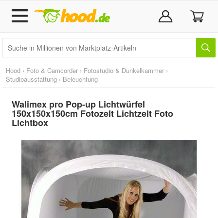
Hood
›
Foto & Camcorder
›
Fotostudio & Dunkelkammer
›
Studioausstattung
›
Beleuchtung
Walimex pro Pop-up Lichtwürfel
150x150x150cm Fotozelt Lichtzelt Foto
Lichtbox