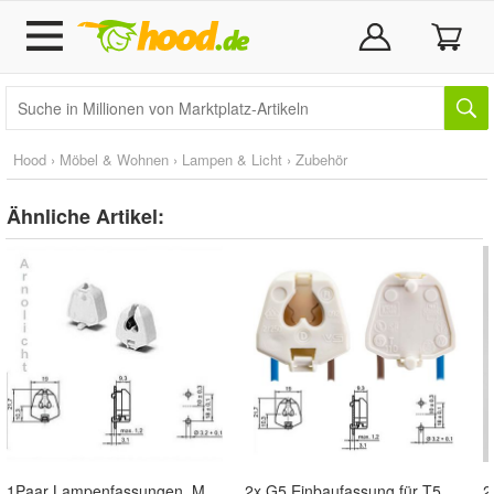
Hood
›
Möbel & Wohnen
›
Lampen & Licht
›
Zubehör
Ähnliche Artikel:
1Paar Lampenfassungen, Mini G5-T5 (16mm) Lampen Fassung für T5 Lampen
2x G5 Einbaufassung für T5 -16mm Lampen Fassung, Halterung