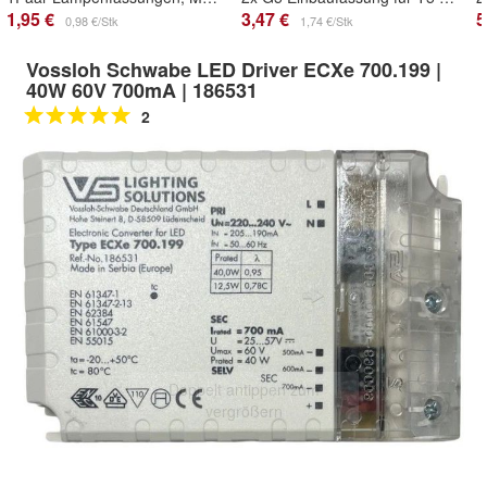
1,95 €
3,47 €
5
0,98 €/Stk
1,74 €/Stk
Vossloh Schwabe LED Driver ECXe 700.199 |
40W 60V 700mA | 186531
2
Doppelt antippen zum
vergrößern