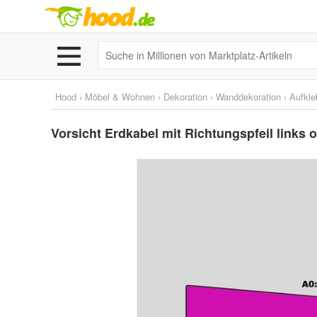
Hood
›
Möbel & Wohnen
›
Dekoration
›
Wanddekoration
›
Aufkle
Vorsicht Erdkabel mit Richtungspfeil links 