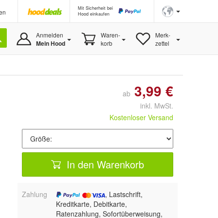
Mit Sicherheit bei
en
Hood einkaufen
Anmelden
Waren-
Merk-
Mein Hood
korb
zettel
3,99 €
ab
inkl. MwSt.
Kostenloser Versand
In den Warenkorb
Zahlung
, Lastschrift,
Kreditkarte, Debitkarte,
Ratenzahlung, Sofortüberweisung,