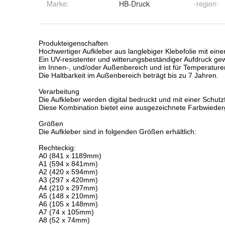
Marke:
HB-Druck
-region
: