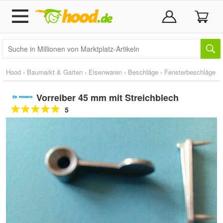
Hood
›
Baumarkt & Garten
›
Eisenwaren
›
Beschläge
›
Fensterbeschläge
Vorreiber 45 mm mit Streichblech
5