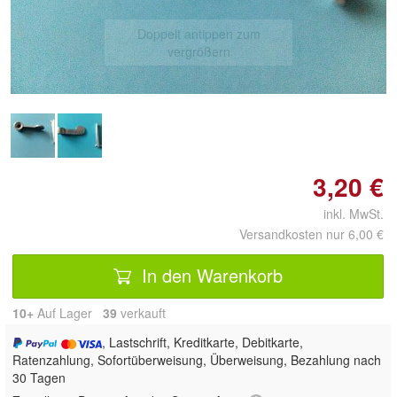
Doppelt antippen zum
vergrößern
3,20 €
inkl. MwSt.
Versandkosten nur 6,00 €
In den Warenkorb
10+
Auf Lager
39
 verkauft
, Lastschrift, Kreditkarte, Debitkarte,
Ratenzahlung, Sofortüberweisung, Überweisung, Bezahlung nach
30 Tagen