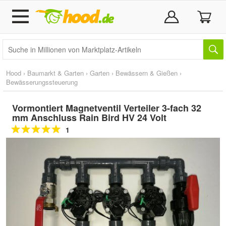
Hood
›
Baumarkt & Garten
›
Garten
›
Bewässern & Gießen
›
Bewässerungssteuerung
Vormontiert Magnetventil Verteiler 3-fach 32
mm Anschluss Rain Bird HV 24 Volt
1