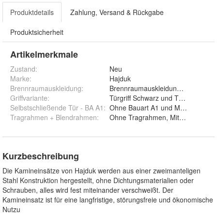
Produktdetails
Zahlung, Versand & Rückgabe
Produktsicherheit
Artikelmerkmale
Zustand:
Neu
Marke:
Hajduk
Brennraumauskleidung
:
B
Griffvariante
:
Türgriff Schwarz und Türgriff Silber
Selbstschließende Tür - BA A1
:
Ohne Bauart A1 und Mit Bauart A1
Tragrahmen + Blendrahmen
:
Ohne Tragrahmen, Mit Blendrahme
Kurzbeschreibung
Die Kamineinsätze von Hajduk werden aus einer zweimanteligen
Stahl Konstruktion hergestellt, ohne Dichtungsmaterialien oder
Schrauben, alles wird fest miteinander verschweißt. Der
Kamineinsatz ist für eine langfristige, störungsfreie und ökonomische
Nutzu