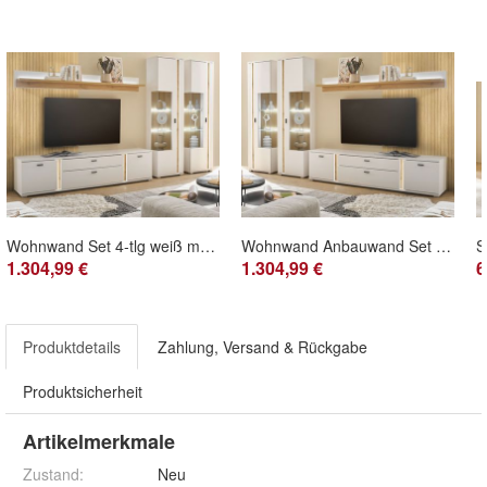
Wohnwand Set 4-tlg weiß matt Eiche Schrankwand inkl Beleuchtung Soft-Close Bellport
Wohnwand Anbauwand Set 4-tlg inkl Beleuchtung Soft-Close weiß matt Eiche Bellport
1.304,99 €
1.304,99 €
6
Produktdetails
Zahlung, Versand & Rückgabe
Produktsicherheit
Artikelmerkmale
Zustand:
Neu