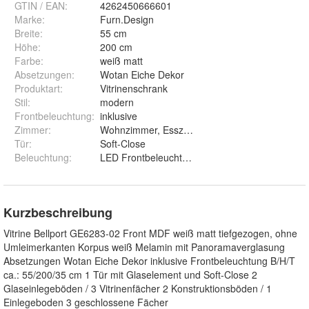
GTIN / EAN:
4262450666601
Marke:
Furn.Design
Breite
:
55 cm
Höhe
:
200 cm
Farbe
:
weiß matt
Absetzungen
:
Wotan Eiche Dekor
Produktart
:
Vitrinenschrank
Stil
:
modern
Frontbeleuchtung
:
inklusive
Zimmer
:
Wohnzimmer, Esszimmer
Tür
:
Soft-Close
Beleuchtung
:
LED Frontbeleuchtung (e
Kurzbeschreibung
Vitrine Bellport GE6283-02 Front MDF weiß matt tiefgezogen, ohne
Umleimerkanten Korpus weiß Melamin mit Panoramaverglasung
Absetzungen Wotan Eiche Dekor inklusive Frontbeleuchtung B/H/T
ca.: 55/200/35 cm 1 Tür mit Glaselement und Soft-Close 2
Glaseinlegeböden / 3 Vitrinenfächer 2 Konstruktionsböden / 1
Einlegeboden 3 geschlossene Fächer