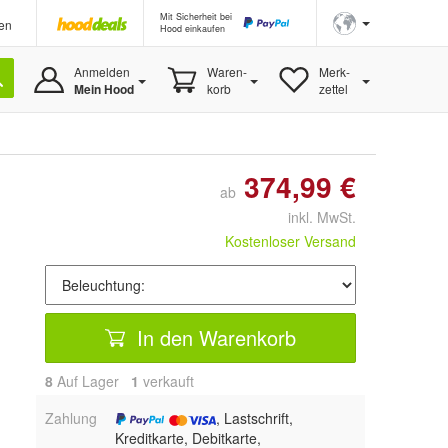
Mit Sicherheit bei
en
Hood einkaufen
Anmelden
Waren-
Merk-
Mein Hood
korb
zettel
374,99 €
ab
inkl. MwSt.
Kostenloser Versand
In den Warenkorb
8
Auf Lager
1
 verkauft
Zahlung
, Lastschrift,
Kreditkarte, Debitkarte,