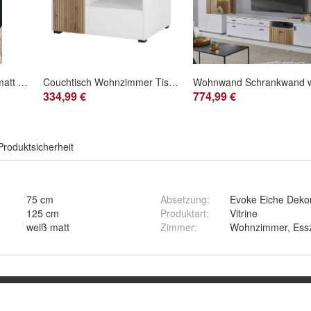
Vitrine Highboard weiß matt Eiche Wohnzimmer Esszimmer Schrank mit Soft-Close Merced
Couchtisch Wohnzimmer Tisch weiß matt Eiche Stauraum Soft-Close Beistelltisch Merced
334,99 €
774,99 €
Produktsicherheit
75 cm
Absetzung
:
Evoke Eiche Deko
125 cm
Produktart
:
Vitrine
weiß matt
Zimmer
:
Wohnzimmer, Ess