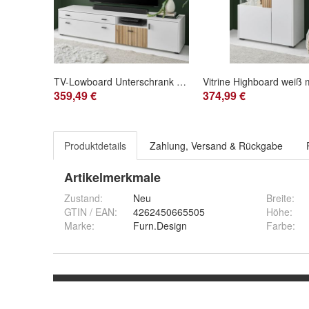
TV-Lowboard Unterschrank weiß matt Eiche XL TV Board mit Soft-Close Merced 200 cm
359,49 €
374,99 €
Produktdetails
Zahlung, Versand & Rückgabe
Artikelmerkmale
Zustand:
Neu
Breite
:
GTIN / EAN:
4262450665505
Höhe
:
Marke:
Furn.Design
Farbe
: