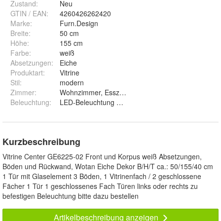
Zustand:
Neu
GTIN / EAN:
4260426262420
Marke:
Furn.Design
Breite
:
50 cm
Höhe
:
155 cm
Farbe
:
weiß
Absetzungen
:
Eiche
Produktart
:
Vitrine
Stil
:
modern
Zimmer
:
Wohnzimmer, Esszimmer
Beleuchtung
:
LED-Beleuchtung Set 1 und Ohne Beleuchtung
Kurzbeschreibung
Vitrine Center GE6225-02 Front und Korpus weiß Absetzungen,
Böden und Rückwand, Wotan Eiche Dekor B/H/T ca.: 50/155/40 cm
1 Tür mit Glaselement 3 Böden, 1 Vitrinenfach / 2 geschlossene
Fächer 1 Tür 1 geschlossenes Fach Türen links oder rechts zu
befestigen Beleuchtung bitte dazu bestellen
Artikelbeschreibung anzeigen