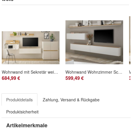
Wohnwand mit Sekretär weiß Wotan Eiche Wohnzimmer Schrankwand Home Office Center
Wohnwand Wohnzimmer Schrankwand Möbel Set weiß Eiche Wotan Hängeschränke Center
684,99 €
599,49 €
3
Produktdetails
Zahlung, Versand & Rückgabe
Produktsicherheit
Artikelmerkmale