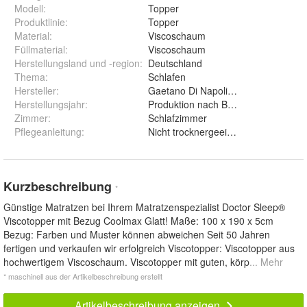
Modell
:
Topper
Produktlinie
:
Topper
Material
:
Viscoschaum
Füllmaterial
:
Viscoschaum
Herstellungsland und -region
:
Deutschland
Thema
:
Schlafen
Hersteller
:
Gaetano Di Napoli® Matratzen Köln 
Herstellungsjahr
:
Produktion nach Bestellung
Zimmer
:
Schlafzimmer
Pflegeanleitung
:
Nicht trocknergeeignet
Kurzbeschreibung
*
Günstige Matratzen bei Ihrem Matratzenspezialist Doctor Sleep®
Viscotopper mit Bezug Coolmax Glatt! Maße: 100 x 190 x 5cm
Bezug: Farben und Muster können abweichen Seit 50 Jahren
fertigen und verkaufen wir erfolgreich Viscotopper: Viscotopper aus
hochwertigem Viscoschaum. Viscotopper mit guten, körp
... Mehr
* maschinell aus der Artikelbeschreibung erstellt
Artikelbeschreibung anzeigen