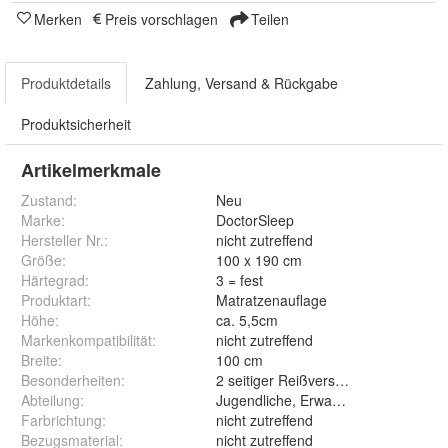
Merken
Preis vorschlagen
Teilen
Produktdetails
Zahlung, Versand & Rückgabe
Produktsicherheit
Artikelmerkmale
Zustand:
Neu
Marke:
DoctorSleep
Hersteller Nr.:
nicht zutreffend
Größe
:
100 x 190 cm
Härtegrad
:
3 = fest
Produktart
:
Matratzenauflage
Höhe
:
ca. 5,5cm
Markenkompatibilität
:
nicht zutreffend
Breite
:
100 cm
Besonderheiten
:
2 seitiger Reißverschluss
Abteilung
:
Jugendliche, Erwachsene
Farbrichtung
:
nicht zutreffend
Bezugsmaterial
:
nicht zutreffend