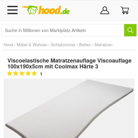
Hood
›
Möbel & Wohnen
›
Schlafzimmer
›
Betten
›
Matratzen
Viscoelastische Matratzenauflage Viscoauflage
100x190x5cm mit Coolmax Härte 3
1