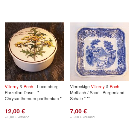
Villeroy
&
Boch
- Luxemburg
Viereckige
Villeroy
&
Boch
Porzellan Dose - "
Mettlach / Saar - Burgenland -
Chrysanthemum parthenium "
Schale * **
12,00 €
7,00 €
+ 6,00 € Versand
+ 6,00 € Versand