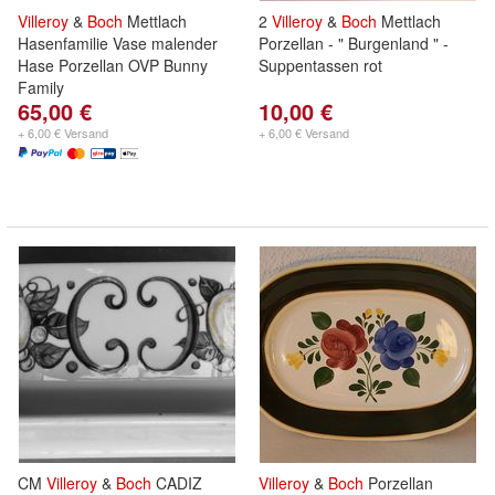
Villeroy
&
Boch
Mettlach
2
Villeroy
&
Boch
Mettlach
Hasenfamilie Vase malender
Porzellan - " Burgenland " -
Hase Porzellan OVP Bunny
Suppentassen rot
Family
65,00 €
10,00 €
+ 6,00 € Versand
+ 6,00 € Versand
CM
Villeroy
&
Boch
CADIZ
Villeroy
&
Boch
Porzellan