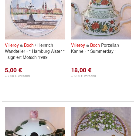
Villeroy
&
Boch
/ Heinrich
Villeroy
&
Boch
Porzellan
Wandteller - " Hamburg Alster "
Kanne - " Summerday "
- signiert Mötsch 1989
5,00 €
18,00 €
+ 7,00 € Versand
+ 6,00 € Versand