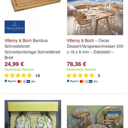
Villeroy
&
Boch
Bambus
Villeroy
&
Boch
– Oscar
Schneidebrett
Dessert/Vorspeisenmesser 200
Schneidunterlage Schneidbrett
x 18 x 8 mm – Edelstahl –
Brett
24,99 €
78,36 €
Kostenloser Versand
Kostenloser Versand
10
3