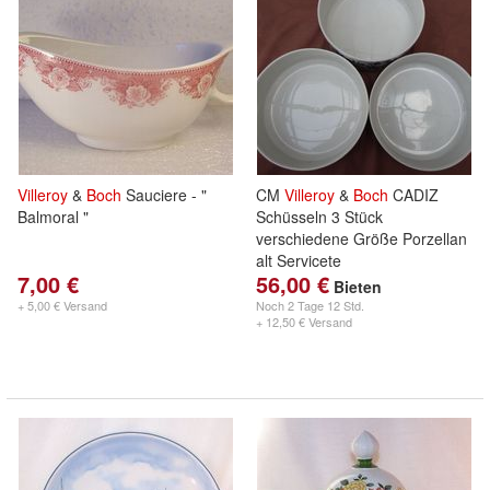
Villeroy
&
Boch
Sauciere - "
CM
Villeroy
&
Boch
CADIZ
Balmoral "
Schüsseln 3 Stück
verschiedene Größe Porzellan
alt Servicete
7,00 €
56,00 €
Bieten
+ 5,00 € Versand
Noch
2 Tage 12 Std.
+ 12,50 € Versand