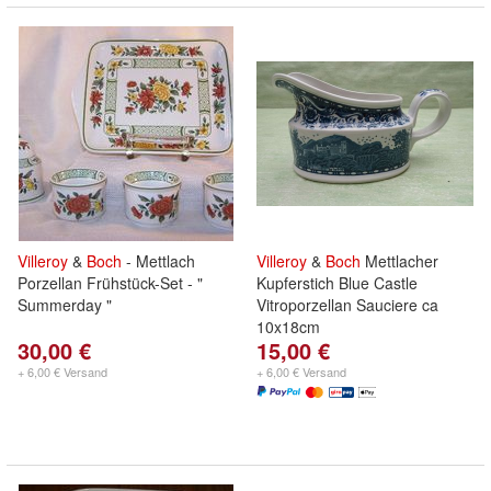
Villeroy
&
Boch
- Mettlach
Villeroy
&
Boch
Mettlacher
Porzellan Frühstück-Set - "
Kupferstich Blue Castle
Summerday "
Vitroporzellan Sauciere ca
10x18cm
30,00 €
15,00 €
+ 6,00 € Versand
+ 6,00 € Versand