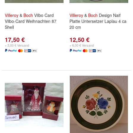
Villeroy
&
Boch
Vilbo Card
Villeroy
&
Boch
Design Naif
Vilbo-Card Weihnachten 87
Platte Untersetzer Laplau 4 ca
Shell
20 cm
17,50 €
12,50 €
+ 3,00 € Versand
+ 6,00 € Versand