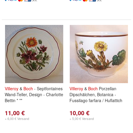
Villeroy
&
Boch
- Septfontaines
Villeroy
&
Boch
Porzellan
Wand-Teller, Design - Charlotte
Dipschälchen, Botanica -
Bettin * **
Fussilago farfara / Huflattich
11,00 €
10,00 €
+ 6,00 € Versand
+ 5,00 € Versand