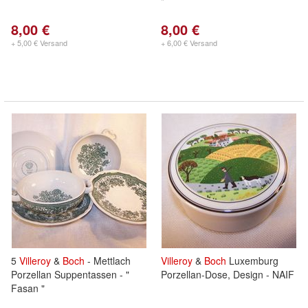
" * **
8,00 €
8,00 €
+ 5,00 € Versand
+ 6,00 € Versand
5
Villeroy
&
Boch
- Mettlach
Villeroy
&
Boch
Luxemburg
Porzellan Suppentassen - "
Porzellan-Dose, Design - NAIF
Fasan "