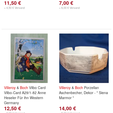
11,50 €
7,00 €
+ 4,50 € Versand
+ 6,00 € Versand
Villeroy
&
Boch
Vilbo Card
Villeroy
&
Boch
Porzellan
Vilbo-Card A29/1-82 Anne
Aschenbecher, Dekor - " Siena
Heseler Für ihn Western
Marmor "
Germany
12,50 €
14,00 €