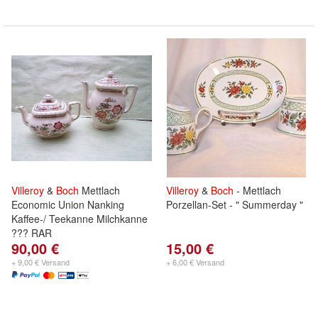
Villeroy
&
Boch
Mettlach
Villeroy
&
Boch
- Mettlach
Economic Union Nanking
Porzellan-Set - " Summerday "
Kaffee-/ Teekanne Milchkanne
??? RAR
90,00 €
15,00 €
+ 9,00 € Versand
+ 6,00 € Versand