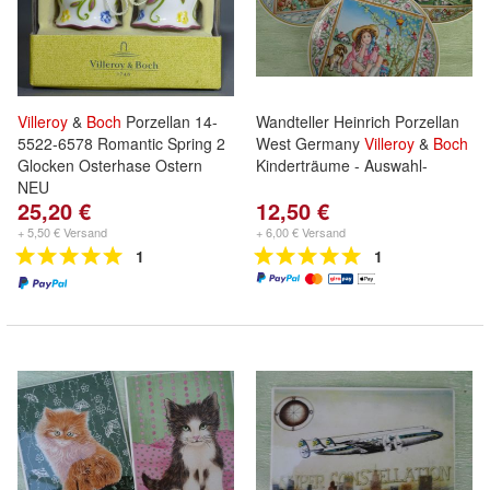
Villeroy
&
Boch
Porzellan 14-
Wandteller Heinrich Porzellan
5522-6578 Romantic Spring 2
West Germany
Villeroy
&
Boch
Glocken Osterhase Ostern
Kinderträume - Auswahl-
NEU
25,20 €
12,50 €
+ 5,50 € Versand
+ 6,00 € Versand
1
1