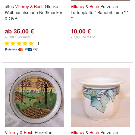
altes
Villeroy
&
Boch
Glocke
Villeroy
&
Boch
Porzellan
Weihnachtsmann Nußknacker
Tortenplatte " Bauernblume " *
& OVP
**
ab 35,00 €
10,00 €
+ 6,00 € Versand
+ 7,00 € Versand
1
Villeroy
&
Boch
Porzellan
Villeroy
&
Boch
Porzellan