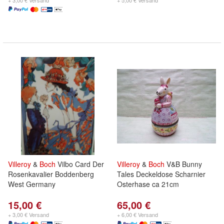
+ 3,00 € Versand
+ 5,00 € Versand
Villeroy
&
Boch
Vilbo Card Der
Villeroy
&
Boch
V&B Bunny
Rosenkavalier Boddenberg
Tales Deckeldose Scharnier
West Germany
Osterhase ca 21cm
15,00 €
65,00 €
+ 3,00 € Versand
+ 6,00 € Versand