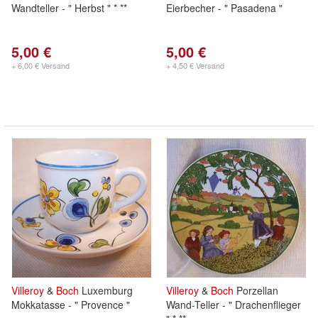
Wandteller - " Herbst " * **
Eierbecher - " Pasadena "
5,00 €
5,00 €
+ 6,00 € Versand
+ 4,50 € Versand
Villeroy
&
Boch
Luxemburg
Villeroy
&
Boch
Porzellan
Mokkatasse - " Provence "
Wand-Teller - " Drachenflieger