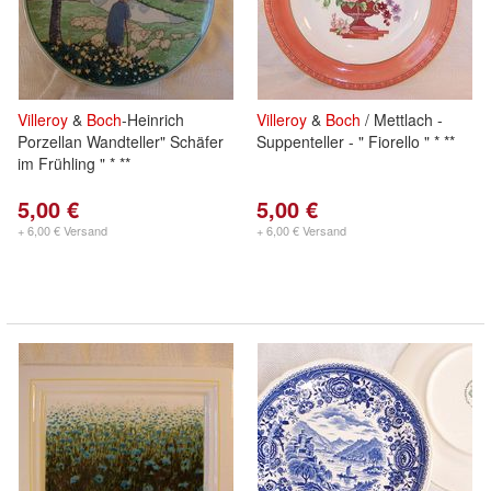
Villeroy
&
Boch
-Heinrich
Villeroy
&
Boch
/ Mettlach -
Porzellan Wandteller" Schäfer
Suppenteller - " Fiorello " * **
im Frühling " * **
5,00 €
5,00 €
+ 6,00 € Versand
+ 6,00 € Versand