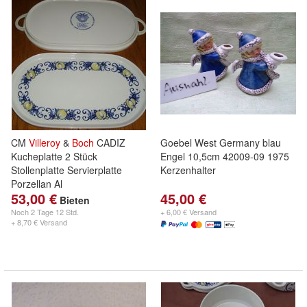
CM
Villeroy
&
Boch
CADIZ
Goebel West Germany blau
Kucheplatte 2 Stück
Engel 10,5cm 42009-09 1975
Stollenplatte Servierplatte
Kerzenhalter
Porzellan Al
53,00 €
45,00 €
Bieten
Noch
2 Tage 12 Std.
+ 6,00 € Versand
+ 8,70 € Versand