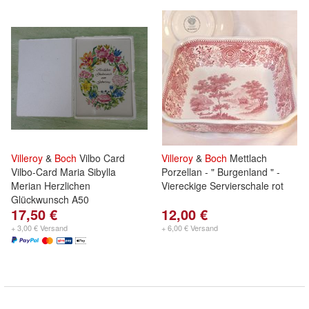
Villeroy
&
Boch
Vilbo Card
Villeroy
&
Boch
Mettlach
Vilbo-Card Maria Sibylla
Porzellan - " Burgenland " -
Merian Herzlichen
Viereckige Servierschale rot
Glückwunsch A50
17,50 €
12,00 €
+ 3,00 € Versand
+ 6,00 € Versand