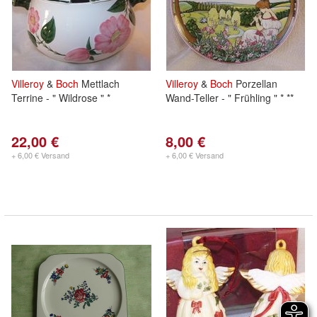
Villeroy
&
Boch
Mettlach
Villeroy
&
Boch
Porzellan
Terrine - " Wildrose " *
Wand-Teller - " Frühling " * **
22,00 €
8,00 €
+ 6,00 € Versand
+ 6,00 € Versand