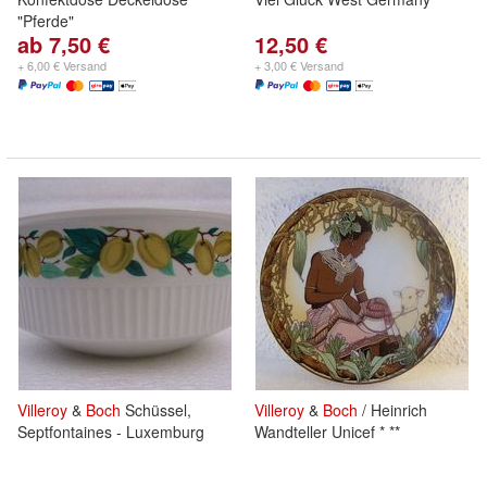
"Pferde"
ab 7,50 €
12,50 €
+ 6,00 € Versand
+ 3,00 € Versand
Villeroy
&
Boch
Schüssel,
Villeroy
&
Boch
/ Heinrich
Septfontaines - Luxemburg
Wandteller Unicef * **