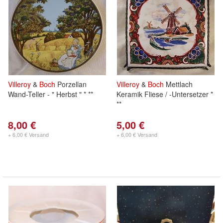
Villeroy
&
Boch
Porzellan
Villeroy
&
Boch
Mettlach
Wand-Teller - " Herbst " * **
Keramik Fliese / -Untersetzer *
**
8,00 €
5,00 €
+ 6,00 € Versand
+ 6,00 € Versand