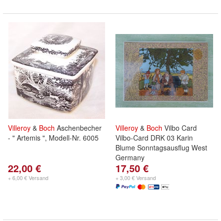
Villeroy
&
Boch
Aschenbecher
Villeroy
&
Boch
Vilbo Card
- " Artemis ", Modell-Nr. 6005
Vilbo-Card DRK 03 Karin
Blume Sonntagsausflug West
Germany
22,00 €
17,50 €
+ 6,00 € Versand
+ 3,00 € Versand