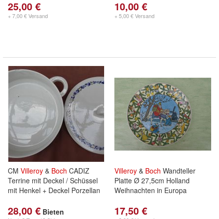
25,00 €
10,00 €
+ 7,00 € Versand
+ 5,00 € Versand
CM
Villeroy
&
Boch
CADIZ
Villeroy
&
Boch
Wandteller
Terrine mit Deckel / Schüssel
Platte Ø 27,5cm Holland
mit Henkel + Deckel Porzellan
Weihnachten in Europa
28,00 €
17,50 €
Bieten