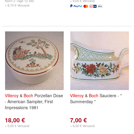
Noch
2 Tage 12 Std.
+ 9,00 € Versand
+ 8,70 € Versand
Villeroy
&
Boch
Porzellan Dose
Villeroy
&
Boch
Sauciere - "
- American Sampler, First
Summerday "
Impressions 1981
18,00 €
7,00 €
+ 5,00 € Versand
+ 6,00 € Versand