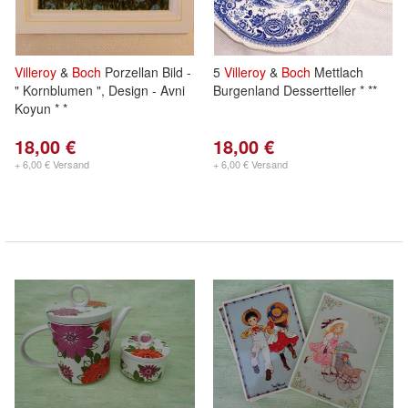
Villeroy
&
Boch
Porzellan Bild -
5
Villeroy
&
Boch
Mettlach
" Kornblumen ", Design - Avni
Burgenland Dessertteller * **
Koyun * *
18,00 €
18,00 €
+ 6,00 € Versand
+ 6,00 € Versand