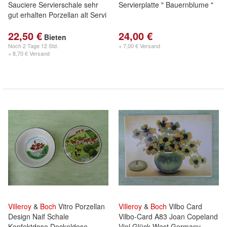
Sauciere Servierschale sehr
Servierplatte " Bauernblume "
gut erhalten Porzellan alt Servi
22,50 €
24,00 €
Bieten
Noch
2 Tage 12 Std.
+ 7,00 € Versand
+ 8,70 € Versand
Villeroy
&
Boch
Vitro Porzellan
Villeroy
&
Boch
Vilbo Card
Design Naif Schale
Vilbo-Card A83 Joan Copeland
Konfektdose Deckeldose
Viel Glück West Germany