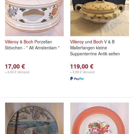
Villeroy
&
Boch
Porzellan
Villeroy
und
Boch
V & B
Stövchen - " Alt Amsterdam "
Wallerfangen kleine
Suppenterrine Antik selten
17,00 €
119,00 €
+ 6,00 € Versand
+ 6,99 € Versand