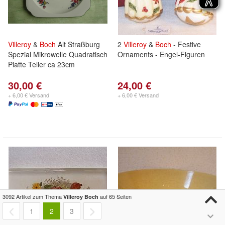
Villeroy
&
Boch
Alt Straßburg
2
Villeroy
&
Boch
- Festive
Spezial Mikrowelle Quadratisch
Ornaments - Engel-Figuren
Platte Teller ca 23cm
30,00 €
24,00 €
+ 6,00 € Versand
+ 6,00 € Versand
3092 Artikel zum Thema
auf 65 Seiten
Villeroy Boch
1
2
3