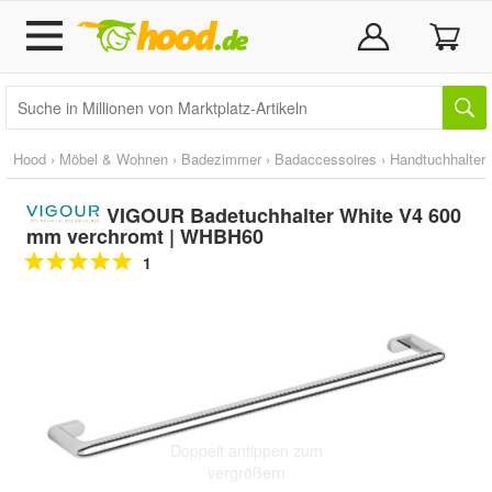
Hood
›
Möbel & Wohnen
›
Badezimmer
›
Badaccessoires
›
Handtuchhalter
VIGOUR Badetuchhalter White V4 600
mm verchromt | WHBH60
1
Doppelt antippen zum
vergrößern