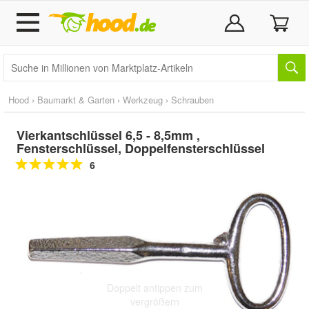
Hood
›
Baumarkt & Garten
›
Werkzeug
›
Schrauben
Vierkantschlüssel 6,5 - 8,5mm ,
Fensterschlüssel, Doppelfensterschlüssel
6
Doppelt antippen zum
vergrößern