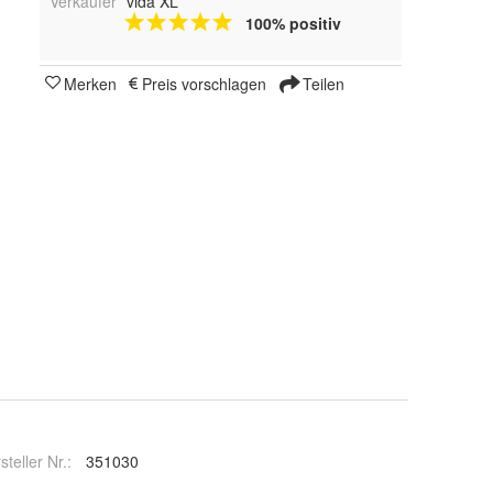
Verkäufer
vida XL
100% positiv
Merken
Preis vorschlagen
Teilen
steller Nr.:
351030