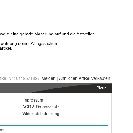
tikel Nr.:
0119571897
Melden
|
Ähnlichen
Artikel verkaufen
Platin
Impressum
AGB
&
Datenschutz
Widerrufsbelehrung