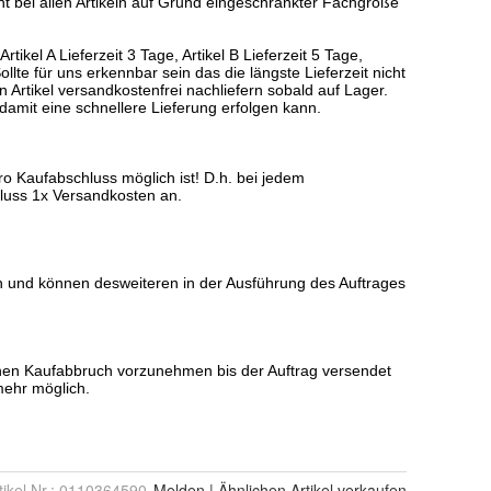
tikel Nr.:
0110364590
Melden
|
Ähnlichen
Artikel verkaufen