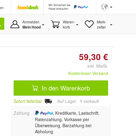
Mit Sicherheit bei
en
Hood einkaufen
Anmelden
Waren-
Merk-
Mein Hood
korb
zettel
59,30 €
inkl. MwSt.
Kostenloser Versand
In den Warenkorb
Sofort lieferbar
Auf Lager
1
 verkauft
Zahlung
, Kreditkarte, Lastschrift,
Ratenzahlung, Vorkasse per
Überweisung, Barzahlung bei
Abholung