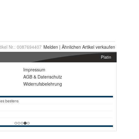
tikel Nr.:
0087694407
Melden
|
Ähnlichen
Artikel verkaufen
Platin
Impressum
AGB
&
Datenschutz
Widerrufsbelehrung