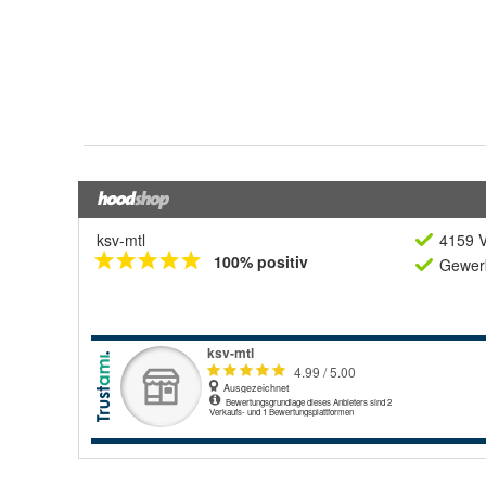
ksv-mtl
4159 V
100% positiv
Gewerb