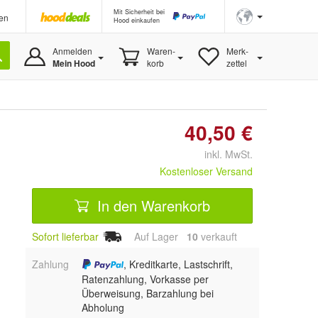
Mit Sicherheit bei
en
Hood einkaufen
Anmelden
Waren-
Merk-
Mein Hood
korb
zettel
40,50 €
inkl. MwSt.
Kostenloser Versand
In den Warenkorb
Sofort lieferbar
Auf Lager
10
 verkauft
Zahlung
, Kreditkarte, Lastschrift,
Ratenzahlung, Vorkasse per
Überweisung, Barzahlung bei
Abholung