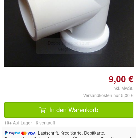
Doppelt antippen zum
vergrößern
9,00 €
inkl. MwSt.
Versandkosten nur 5,00 €
In den Warenkorb
10+
Auf Lager
6
 verkauft
, Lastschrift, Kreditkarte, Debitkarte,