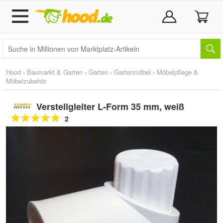
Hood
›
Baumarkt & Garten
›
Garten
›
Gartenmöbel
›
Möbelpflege &
Möbelzubehör
Verstellgleiter L-Form 35 mm, weiß
2