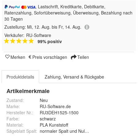
, Lastschrift, Kreditkarte, Debitkarte,
Ratenzahlung, Sofortüberweisung, Überweisung, Bezahlung nach
30 Tagen
Zustellung:
Mi, 12. Aug. bis Fr, 14. Aug.
Verkäufer:
RU-Software
99% positiv
Merken
Preis vorschlagen
Teilen
Produktdetails
Zahlung, Versand & Rückgabe
Artikelmerkmale
Zustand:
Neu
Marke:
RU-Software.de
Hersteller Nr.:
RU3DEH1525-1500
Farbe
:
schwarz
Material
:
PLA Kunststoff
Sägeblatt Spalt
:
normaler Spalt und Null Spalt, Zero Gap