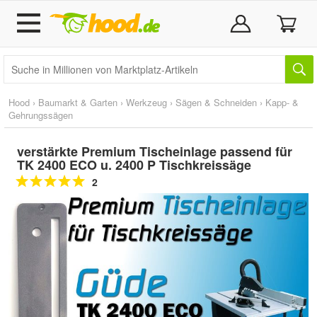
Hood
›
Baumarkt & Garten
›
Werkzeug
›
Sägen & Schneiden
›
Kapp- &
Gehrungssägen
verstärkte Premium Tischeinlage passend für
TK 2400 ECO u. 2400 P Tischkreissäge
2