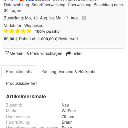
Ratenzahlung, Sofortüberweisung, Überweisung, Bezahlung nach
30 Tagen
Zustellung:
Mo, 10. Aug. bis Mo, 17. Aug.
Verkäufer:
Wepackeu
100% positiv
50,00 €
Rabatt ab
1.000,00 €
Bestellwert.
Merken
Preis vorschlagen
Teilen
Produktdetails
Zahlung, Versand & Rückgabe
Produktsicherheit
Artikelmerkmale
Zustand:
Neu
Marke:
WePack
Durchmesser
:
70 mm
Farbrichtung
:
Braun
Herstellungsland und -region
:
Polen