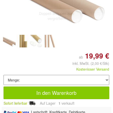
Doppelt antippen zum
vergrößern
19,99 €
ab
inkl. MwSt.
(2,00 €/Stk)
Kostenloser Versand
In den Warenkorb
Sofort lieferbar
Auf Lager
1
 verkauft
, Lastschrift, Kreditkarte, Debitkarte,