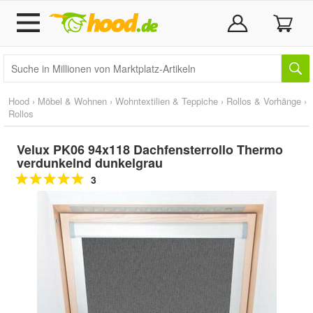
Hood
›
Möbel & Wohnen
›
Wohntextilien & Teppiche
›
Rollos & Vorhänge
›
Rollos
Velux PK06 94x118 Dachfensterrollo Thermo
verdunkelnd dunkelgrau
3