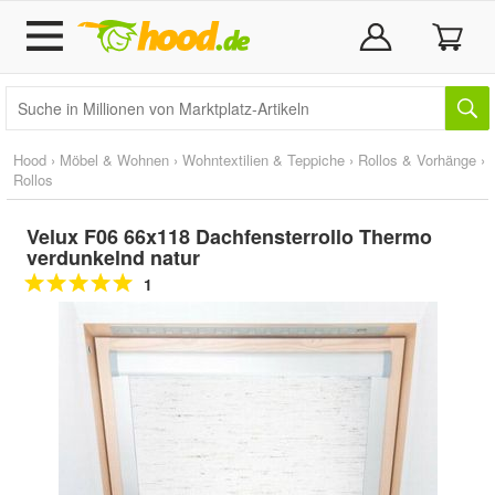
Hood
›
Möbel & Wohnen
›
Wohntextilien & Teppiche
›
Rollos & Vorhänge
›
Rollos
Velux F06 66x118 Dachfensterrollo Thermo
verdunkelnd natur
1