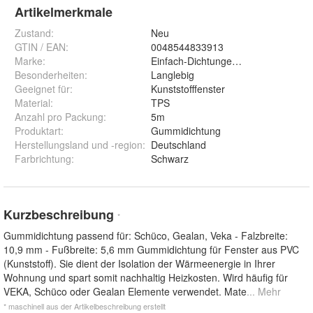
Artikelmerkmale
Zustand:
Neu
GTIN / EAN:
0048544833913
Marke:
Einfach-Dichtungen.de
Besonderheiten
:
Langlebig
Geeignet für
:
Kunststofffenster
Material
:
TPS
Anzahl pro Packung
:
5m
Produktart
:
Gummidichtung
Herstellungsland und -region
:
Deutschland
Farbrichtung
:
Schwarz
Kurzbeschreibung
*
Gummidichtung passend für: Schüco, Gealan, Veka - Falzbreite:
10,9 mm - Fußbreite: 5,6 mm Gummidichtung für Fenster aus PVC
(Kunststoff). Sie dient der Isolation der Wärmeenergie in Ihrer
Wohnung und spart somit nachhaltig Heizkosten. Wird häufig für
VEKA, Schüco oder Gealan Elemente verwendet. Mate
... Mehr
* maschinell aus der Artikelbeschreibung erstellt