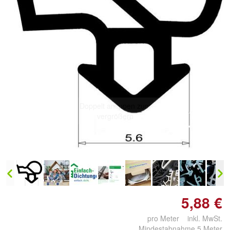
Doppelt antippen zum
vergrößern
5,88 €
pro Meter inkl. MwSt.
Mindestabnahme 5 Meter