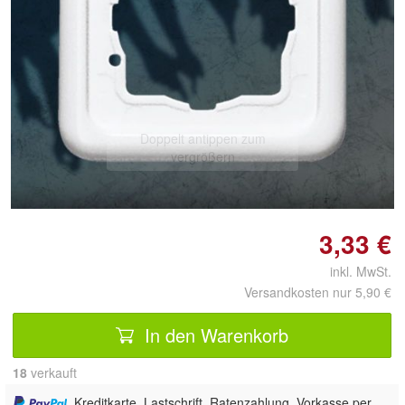
Doppelt antippen zum
vergrößern
3,33 €
inkl. MwSt.
Versandkosten nur 5,90 €
In den Warenkorb
18
 verkauft
, Kreditkarte, Lastschrift, Ratenzahlung, Vorkasse per