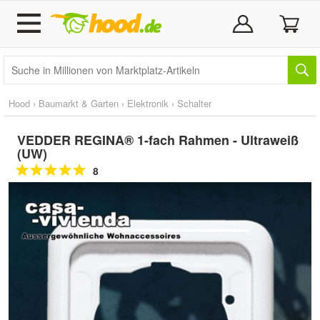
Hood
›
Baumarkt & Garten
›
Elektronik
›
Schalter
VEDDER REGINA® 1-fach Rahmen - Ultraweiß
(UW)
8