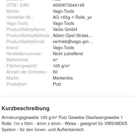
GTIN / EAN:
4060873044149
Marke:
Vago-Tools
Hersteller Nr.:
AG-165g-1 Rolle_yv
Vago-Tools
:
Vago-Tools
ProductSafetyName
:
VaGo GmbH
ProductSafetyAddress
:
Adam-Opel-Strasse 10, 60386 Frankfurt a
ProductSafetyEmail
:
vertrieb@vago-gmbh.de
brand
:
Vago-Tools
Herstellernummer
:
Nicht zutreffend
Maßeinheit
:
m²
Flächengewicht
:
165 g/m²
Anzahl der Einheiten
:
50
Marke
:
Markenlos
Produktart
:
Putz
Kurzbeschreibung
Armierungsgewebe 165 g/m² Putz Gewebe Glasfasergewebe 1
Rolle: 1m x 50m - 4mm x 4mm - Weiss - geeignet für VWS/WDVS
System - für den Innen- und Außenbereich