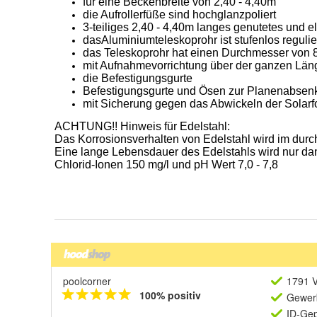
poolcorner
1791 V
100% positiv
Gewerb
ID-Gep