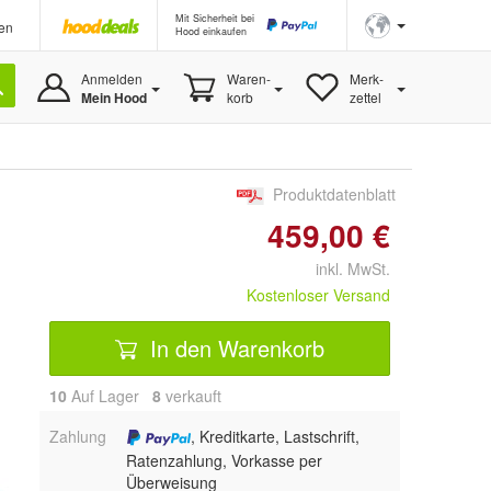
Mit Sicherheit bei
en
Hood einkaufen
Anmelden
Waren-
Merk-
Mein Hood
korb
zettel
Produktdatenblatt
459,00 €
inkl. MwSt.
Kostenloser Versand
In den Warenkorb
10
Auf Lager
8
 verkauft
Zahlung
, Kreditkarte, Lastschrift,
Ratenzahlung, Vorkasse per
Überweisung