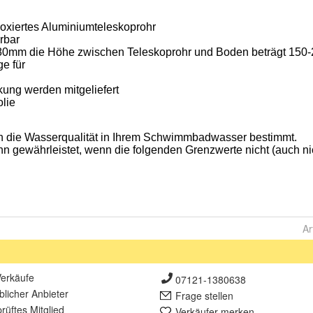
Ar
erkäufe
07121-1380638
lich
er Anbieter
Frage stellen
rüft
es Mitglied
Verkäufer merken