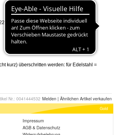
tikel Nr.:
0041444532
Melden
|
Ähnlichen
Artikel verkaufen
Gold
Impressum
AGB
&
Datenschutz
Widerrufsbelehrung