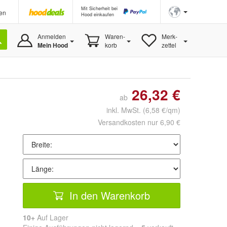
Mit Sicherheit bei
en
Hood einkaufen
Anmelden
Waren-
Merk-
Mein Hood
korb
zettel
26,32 €
ab
inkl. MwSt.
(6,58 €/qm)
Versandkosten nur 6,90 €
In den Warenkorb
10+
Auf Lager