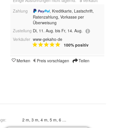
Einige Ausführungen nicht lagernd.
5
 verkauft
Zahlung
, Kreditkarte, Lastschrift,
Ratenzahlung, Vorkasse per
Überweisung
Zustellung
Di, 11. Aug. bis Fr, 14. Aug.
Verkäufer
www-gekaho-de
100% positiv
Merken
Preis vorschlagen
Teilen
nge
:
2 m, 3 m, 4 m, 5 