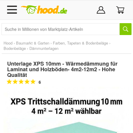
Hood
›
Baumarkt & Garten
›
Farben, Tapeten & Bodenbeläge
›
Bodenbeläge
›
Dämmunterlagen
Unterlage XPS 10mm - Wärmedämmung für
Laminat und Holzböden- 4m2-12m2 - Hohe
Qualität
6