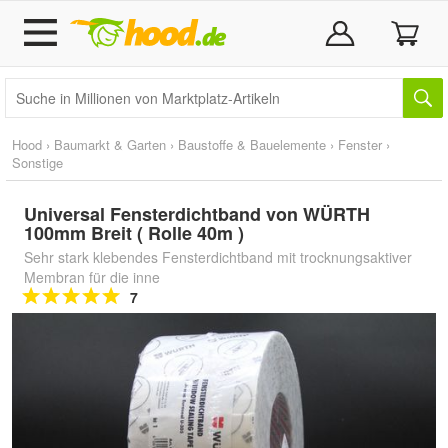
Hood
›
Baumarkt & Garten
›
Baustoffe & Bauelemente
›
Fenster
›
Sonstige
Universal Fensterdichtband von WÜRTH
100mm Breit ( Rolle 40m )
Sehr stark klebendes Fensterdichtband mit trocknungsaktiver
Membran für die inne
7