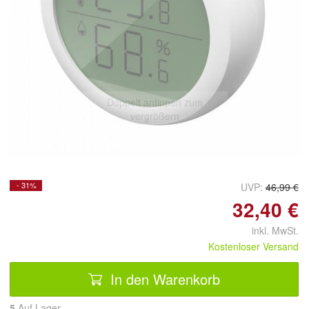
Doppelt antippen zum
vergrößern
- 31%
UVP:
46,99 €
32,40 €
inkl. MwSt.
Kostenloser Versand
In den Warenkorb
5
Auf Lager