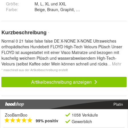
Größe
:
M, L, XL und XXL
Farbe
:
Beige, Braun, Graphit, Himbeer-Rot und Schwarz
Kurzbeschreibung
*
Normal 0 21 false false false DE X-NONE X-NONE Ultraweiches
orthopädisches Hundebett FLOYD High-Tech Velours Plüsch Unser
FLOYD ist ausgestattet mit einer Visco Matratze und bezogen mit
kuschelig weichem Plüsch und wasserabweisendem High-Tech-
Velours (selbst Kaffee oder Wein können schnell und rücks
... Mehr
* maschinell aus der Artikelbeschreibung erstellt
Artikelbeschreibung anzeigen
Platin
ZooBamBoo
1058 Verkäufe
99% positiv
Gewerblich