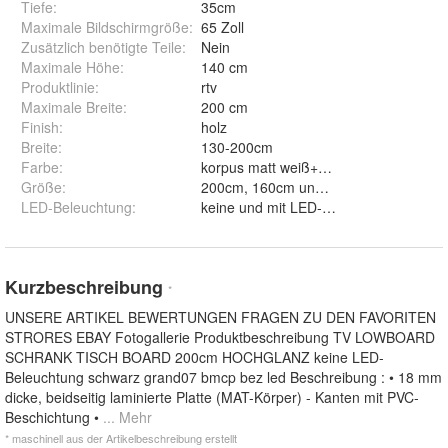
Tiefe
:
35cm
Maximale Bildschirmgröße
:
65 Zoll
Zusätzlich benötigte Teile
:
Nein
Maximale Höhe
:
140 cm
Produktlinie
:
rtv
Maximale Breite
:
200 cm
Finish
:
holz
Breite
:
130-200cm
Farbe
:
korpus matt weiß+weiß hocheglanz, k
Größe
:
200cm, 160cm und 130cm
LED-Beleuchtung
:
keine und mit LED-Beleuchtung
Kurzbeschreibung
*
UNSERE ARTIKEL BEWERTUNGEN FRAGEN ZU DEN FAVORITEN
STRORES EBAY Fotogallerie Produktbeschreibung TV LOWBOARD
SCHRANK TISCH BOARD 200cm HOCHGLANZ keine LED-
Beleuchtung schwarz grand07 bmcp bez led Beschreibung : • 18 mm
dicke, beidseitig laminierte Platte (MAT-Körper) - Kanten mit PVC-
Beschichtung •
... Mehr
* maschinell aus der Artikelbeschreibung erstellt