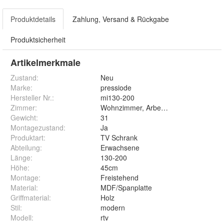
Produktdetails
Zahlung, Versand & Rückgabe
Produktsicherheit
Artikelmerkmale
Zustand:
Neu
Marke:
pressiode
Hersteller Nr.:
mi130-200
Zimmer
:
Wohnzimmer, Arbeitszimmer
Gewicht
:
31
Montagezustand
:
Ja
Produktart
:
TV Schrank
Abteilung
:
Erwachsene
Länge
:
130-200
Höhe
:
45cm
Montage
:
Freistehend
Material
:
MDF/Spanplatte
Griffmaterial
:
Holz
Stil
:
modern
Modell
:
rtv