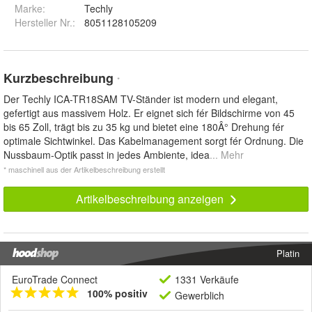
Marke:
Techly
Hersteller Nr.:
8051128105209
Kurzbeschreibung
*
Der Techly ICA-TR18SAM TV-Ständer ist modern und elegant,
gefertigt aus massivem Holz. Er eignet sich fér Bildschirme von 45
bis 65 Zoll, trägt bis zu 35 kg und bietet eine 180Â° Drehung fér
optimale Sichtwinkel. Das Kabelmanagement sorgt fér Ordnung. Die
Nussbaum-Optik passt in jedes Ambiente, idea
... Mehr
* maschinell aus der Artikelbeschreibung erstellt
Artikelbeschreibung anzeigen
Platin
EuroTrade Connect
1331 Verkäufe
100% positiv
Gewerblich