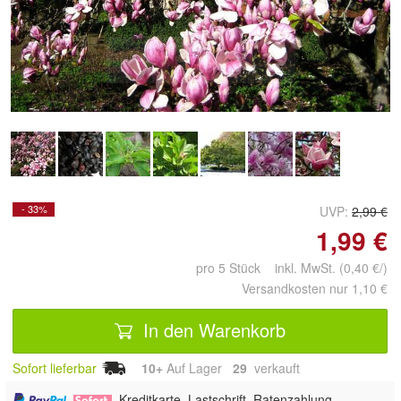
Doppelt antippen zum
vergrößern
- 33%
UVP:
2,99 €
1,99 €
pro 5 Stück inkl. MwSt. (0,40 €/)
Versandkosten nur 1,10 €
In den Warenkorb
Sofort lieferbar
10+
Auf Lager
29
 verkauft
,
, Kreditkarte, Lastschrift, Ratenzahlung,