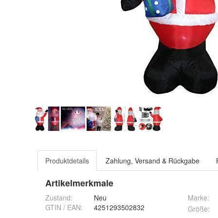
Produktdetails
Zahlung, Versand & Rückgabe
Artikelmerkmale
Zustand:
Neu
Marke:
GTIN / EAN:
4251293502832
Größe
: