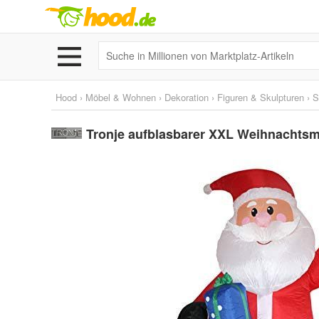
Hood
›
Möbel & Wohnen
›
Dekoration
›
Figuren & Skulpturen
›
S
Tronje aufblasbarer XXL Weihnachts