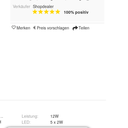
Verkäufer
Shopdealer
100% positiv
Merken
Preis vorschlagen
Teilen
erial, Witterungsbeständig
Leistung
:
12W
H
LED
:
5 x 2W