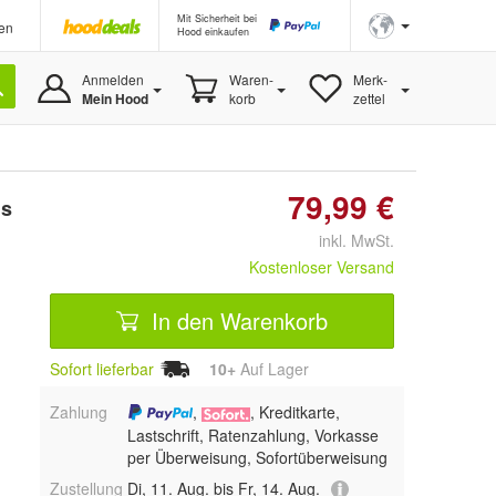
Mit Sicherheit bei
en
Hood einkaufen
Anmelden
Waren-
Merk-
Mein Hood
korb
zettel
79,99 €
us
inkl. MwSt.
Kostenloser Versand
In den Warenkorb
Sofort lieferbar
10+
Auf Lager
Zahlung
,
, Kreditkarte,
Lastschrift, Ratenzahlung, Vorkasse
per Überweisung, Sofortüberweisung
Zustellung
Di, 11. Aug. bis Fr, 14. Aug.