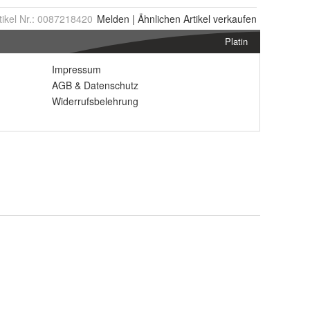
tikel Nr.:
0087218420
Melden
|
Ähnlichen
Artikel verkaufen
Platin
Impressum
AGB
&
Datenschutz
Widerrufsbelehrung