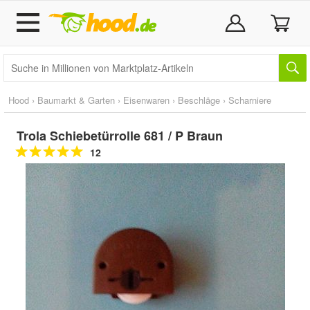
Hood
›
Baumarkt & Garten
›
Eisenwaren
›
Beschläge
›
Scharniere
Trola Schiebetürrolle 681 / P Braun
12