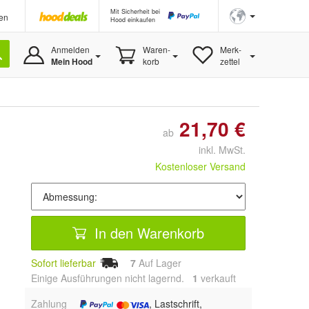
Mit Sicherheit bei
en
Hood einkaufen
Anmelden
Waren-
Merk-
Mein Hood
korb
zettel
21,70 €
ab
inkl. MwSt.
Kostenloser Versand
In den Warenkorb
Sofort lieferbar
7
Auf Lager
Einige Ausführungen nicht lagernd.
1
 verkauft
Zahlung
, Lastschrift,