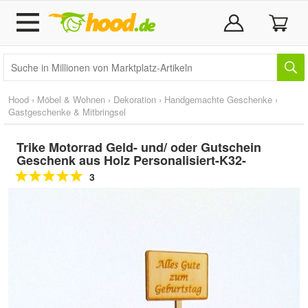
Hood
›
Möbel & Wohnen
›
Dekoration
›
Handgemachte Geschenke
›
Gastgeschenke & Mitbringsel
Trike Motorrad Geld- und/ oder Gutschein
Geschenk aus Holz Personalisiert-K32-
3