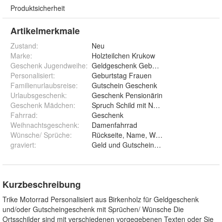
Produktsicherheit
Artikelmerkmale
Zustand:
Neu
Marke:
Holzteilchen Krukow
Geschenk Jugendweihe
:
Geldgeschenk Geburtstag
Personalisiert
:
Geburtstag Frauen
Familienurlaubsreise
:
Gutschein Geschenk
Urlaubsgeschenk
:
Geschenk Pensionärin
Geschenk Mädchen
:
Spruch Schild mit Namen
Fahrrad
:
Geschenk
Weihnachtsgeschenk
:
Damenfahrrad
Wünsche/ Sprüche
:
Rückseite, Name, Wunschgravur, Alles gut
graviert
:
Geld und Gutschein und T
Kurzbeschreibung
Trike Motorrad Personalisiert aus Birkenholz für Geldgeschenk
und/oder Gutscheingeschenk mit Sprüchen/ Wünsche Die
Ortsschilder sind mit verschiedenen vorgegebenen Texten oder Sie