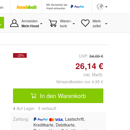
Mit Sicherheit bei
en
Hood einkaufen
Anmelden
Waren-
Merk-
Mein Hood
korb
zettel
- 23%
UVP:
34,00 €
26,14 €
inkl. MwSt.
Versandkosten nur 4,95 €
In den Warenkorb
4
Auf Lager
1
 verkauft
Zahlung
, Lastschrift,
Kreditkarte, Debitkarte,