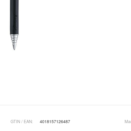
GTIN / EAN:
4018157126487
Ma