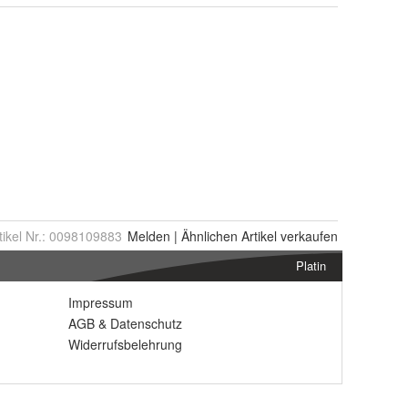
tikel Nr.:
0098109883
Melden
|
Ähnlichen
Artikel verkaufen
Platin
Impressum
AGB
&
Datenschutz
Widerrufsbelehrung