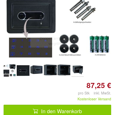
Doppelt antippen zum
vergrößern
87,25 €
pro Stk inkl. MwSt.
Kostenloser Versand
In den Warenkorb