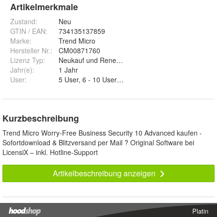
Artikelmerkmale
Zustand:
Neu
GTIN / EAN:
734135137859
Marke:
Trend Micro
Hersteller Nr.:
CM00871760
Lizenz Typ
:
Neukauf und Renewal
Jahr(e)
:
1 Jahr
User
:
Kurzbeschreibung
Trend Micro Worry-Free Business Security 10 Advanced kaufen -
Sofortdownload & Blitzversand per Mail ? Original Software bei
LicensiX – inkl. Hotline-Support
Artikelbeschreibung anzeigen
Platin