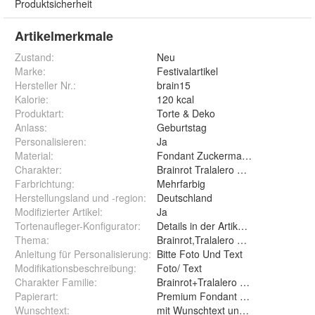
Produktsicherheit
Artikelmerkmale
Zustand:
Neu
Marke:
Festivalartikel
Hersteller Nr.:
brain15
Kalorie
:
120 kcal
Produktart
:
Torte & Deko
Anlass
:
Geburtstag
Personalisieren
:
Ja
Material
:
Fondant Zuckermasse Oblate Zuck
Charakter
:
Brainrot Tralalero Tralala Brr Brr P
Farbrichtung
:
Mehrfarbig
Herstellungsland und -region
:
Deutschland
Modifizierter Artikel
:
Ja
Tortenaufleger-Konfigurator
:
Details in der Artikelbeschreibung
Thema
:
Brainrot,Tralalero Tralala,Brr Brr P
Anleitung für Personalisierung
:
Bitte Foto Und Text
Modifikationsbeschreibung
:
Foto/ Text
Charakter Familie
:
Brainrot+Tralalero Tralala+Brr Brr 
Papierart
:
Wunschtext
:
mit Wunschtext und ohne Wunsc