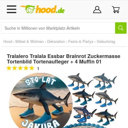
Hood
›
Möbel & Wohnen
›
Dekoration
›
Feste & Partys
›
Geburtstag
Tralalero Tralala Essbar Brainrot Zuckermasse
Tortenbild Tortenaufleger + 4 Muffin 01
1