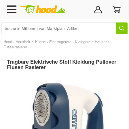
Hood
›
Haushalt & Küche
›
Elektrogeräte
›
Kleingeräte Haushalt
›
Fusselrasierer
Tragbare Elektrische Stoff Kleidung Pullover
Flusen Rasierer